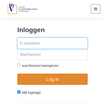
Toggl
navig
Inloggen
wachtwoord weergeven
Log in
blijf ingelogd