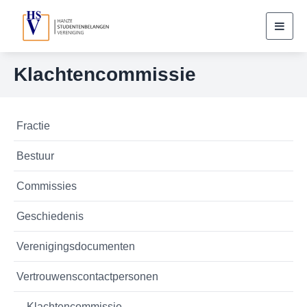
Toggl
navig
Klachtencommissie
Fractie
Bestuur
Commissies
Geschiedenis
Verenigingsdocumenten
Vertrouwenscontactpersonen
Klachtencommissie