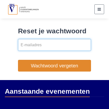
Toggl
navig
Reset je wachtwoord
Wachtwoord vergeten
Aanstaande evenementen