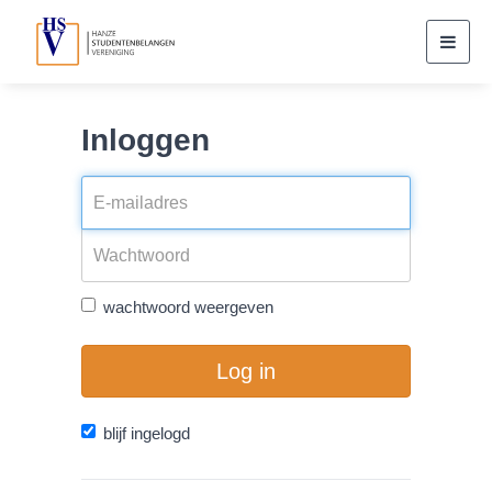
Toggl
navig
Inloggen
wachtwoord weergeven
Log in
blijf ingelogd