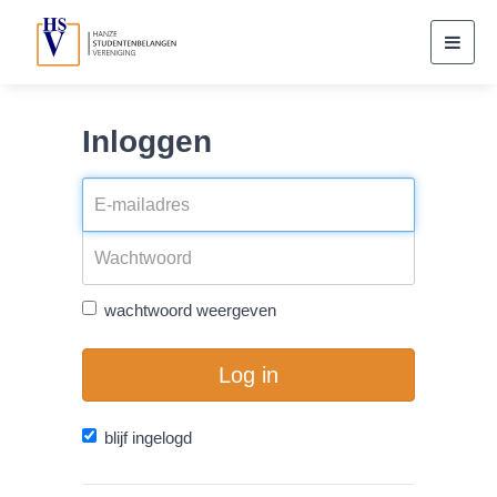
Toggl
navig
Inloggen
wachtwoord weergeven
Log in
blijf ingelogd