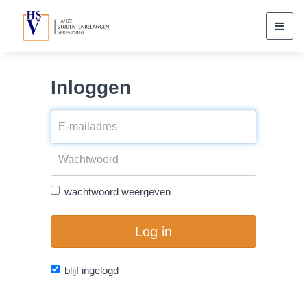
Toggl
navig
Inloggen
wachtwoord weergeven
Log in
blijf ingelogd