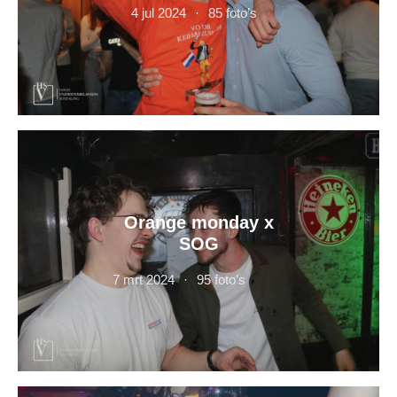
4 jul 2024
85 foto’s
Orange monday x
SOG
7 mrt 2024
95 foto’s